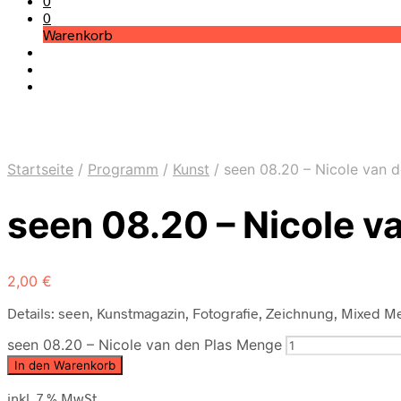
0
0
Warenkorb
Startseite
/
Programm
/
Kunst
/
seen 08.20 – Nicole van d
seen 08.20 – Nicole v
2,00
€
Details: seen, Kunstmagazin, Fotografie, Zeichnung, Mixed Me
seen 08.20 – Nicole van den Plas Menge
In den Warenkorb
inkl. 7 % MwSt.