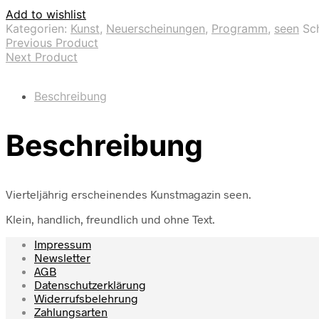
Add to wishlist
Kategorien:
Kunst
,
Neuerscheinungen
,
Programm
,
seen
Sc
Previous Product
Next Product
Beschreibung
Beschreibung
Vierteljährig erscheinendes Kunstmagazin seen.
Klein, handlich, freundlich und ohne Text.
Impressum
Newsletter
AGB
Datenschutzerklärung
Widerrufsbelehrung
Zahlungsarten