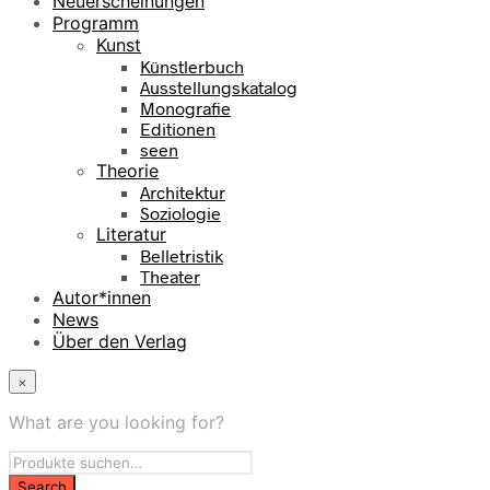
Neuerscheinungen
Programm
Kunst
Künstlerbuch
Ausstellungskatalog
Monografie
Editionen
seen
Theorie
Architektur
Soziologie
Literatur
Belletristik
Theater
Autor*innen
News
Über den Verlag
×
What are you looking for?