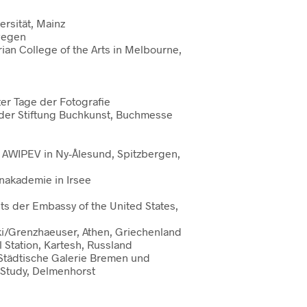
rsität, Mainz
wegen
ian College of the Arts in Melbourne,
er Tage der Fotografie
der Stiftung Buchkunst, Buchmesse
s AWIPEV in Ny-Ålesund, Spitzbergen,
nakademie in Irsee
ts der Embassy of the United States,
ki/Grenzhaeuser, Athen, Griechenland
l Station, Kartesh, Russland
, Städtische Galerie Bremen und
 Study, Delmenhorst