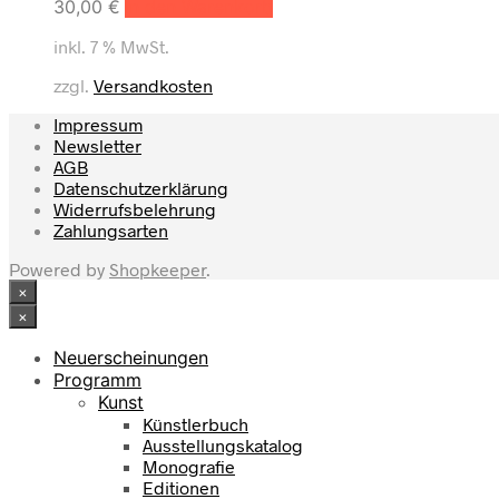
30,00
€
In den Warenkorb
inkl. 7 % MwSt.
zzgl.
Versandkosten
Impressum
Newsletter
AGB
Datenschutzerklärung
Widerrufsbelehrung
Zahlungsarten
Powered by
Shopkeeper
.
×
×
Neuerscheinungen
Programm
Kunst
Künstlerbuch
Ausstellungskatalog
Monografie
Editionen