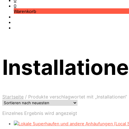
0
0
Warenkorb
Installation
Startseite
/
Produkte verschlagwortet mit „Installationen“
Einzelnes Ergebnis wird angezeigt