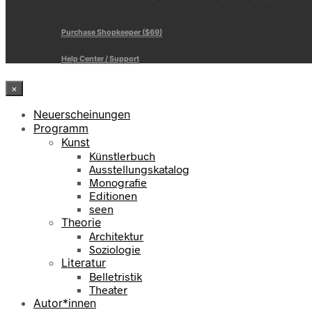
Purchase Shopkeeper ($69)
Help Center / Support
×
Neuerscheinungen
Programm
Kunst
Künstlerbuch
Ausstellungskatalog
Monografie
Editionen
seen
Theorie
Architektur
Soziologie
Literatur
Belletristik
Theater
Autor*innen