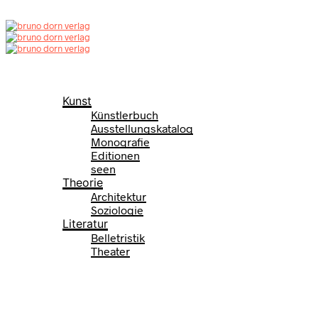
Neuerscheinungen
Programm
Kunst
Künstlerbuch
Ausstellungskatalog
Monografie
Editionen
seen
Theorie
Architektur
Soziologie
Literatur
Belletristik
Theater
Autor*innen
News
Über den Verlag