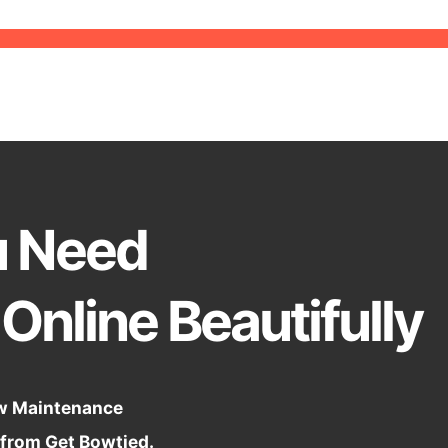
u Need
 Online Beautifully
w Maintenance
 from
Get Bowtied
.